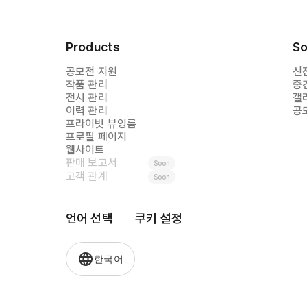
Products
So
공모전 지원
신
작품 관리
중
전시 관리
갤
이력 관리
공
프라이빗 뷰잉룸
프로필 페이지
웹사이트
판매 보고서
Soon
고객 관계
Soon
언어 선택
쿠키 설정
한국어